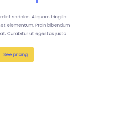
rdiet sodales. Aliquam fringilla
met elementum. Proin bibendum
giat. Curabitur ut egestas justo
See pricing