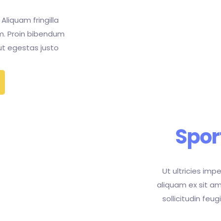
 Aliquam fringilla
m. Proin bibendum
 ut egestas justo
Spor
Ut ultricies impe
aliquam ex sit a
sollicitudin feu