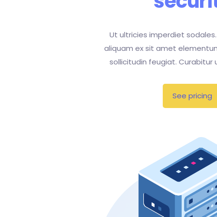
securi
Ut ultricies imperdiet sodales.
aliquam ex sit amet elementu
sollicitudin feugiat. Curabitur
See pricing