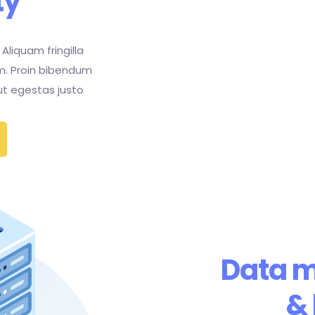
ty
 Aliquam fringilla
m. Proin bibendum
 ut egestas justo
Data 
&