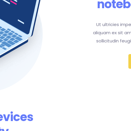
noteb
Ut ultricies impe
aliquam ex sit a
sollicitudin feu
evices