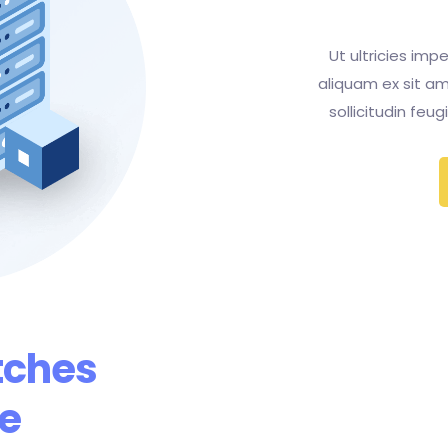
Ut ultricies impe
aliquam ex sit a
sollicitudin feu
tches
e