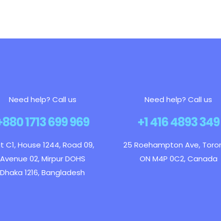
Need help? Call us
Need help? Call us
+880 1713 699 969
+1 416 4893 349
at C1, House 1244, Road 09,
25 Roehampton Ave, Toro
Avenue 02, Mirpur DOHS
ON M4P 0C2, Canada
Dhaka 1216, Bangladesh