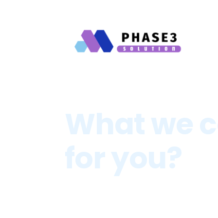
What we c
for you?